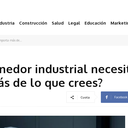
dustria
Construcción
Salud
Legal
Educación
Marketi
mporta más de...
nedor industrial necesi
s de lo que crees?
Facebook
Cuota