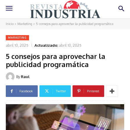
Inicio
Marketing
5 consejos para aprovechar la publicidad programática
MARKETING
abril 10, 2025
Actualizado:
abril 10, 2025
5 consejos para aprovechar la
publicidad programática
By
Raul
Facebook
Twitter
Pinterest