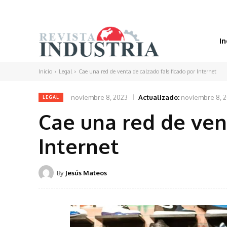
In
Inicio
Legal
Cae una red de venta de calzado falsificado por Internet
noviembre 8, 2023
Actualizado:
noviembre 8, 
LEGAL
Cae una red de vent
Internet
By
Jesús Mateos