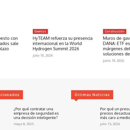
Eventos
Construcción
uesto con
HyTEAM refuerza su presencia
Muros de gavi
zados sale
internacional en la World
DANA: ETF est
plazo
Hydrogen Summit 2026
márgenes del
soluciones de
julio 10, 2026
junio 19, 2026
ccionados
Últimas Noticias
¿Por qué contratar una
Por qué un pres
empresa de seguridad es
precios desactua
una decisión inteligente?
más caro a medio
mayo 8, 2025
julio 15, 2026