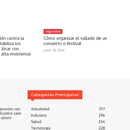
Seguridad
ón contra la
Cómo organizar el vallado de un
abiliza los
concierto o festival
 Júcar con
junio 18, 2026
 alta resistencia
Categorías Principales
upuesto con
Actualidad
377
lizados sale
Industria
296
 plazo
Salud
256
Tecnología
228