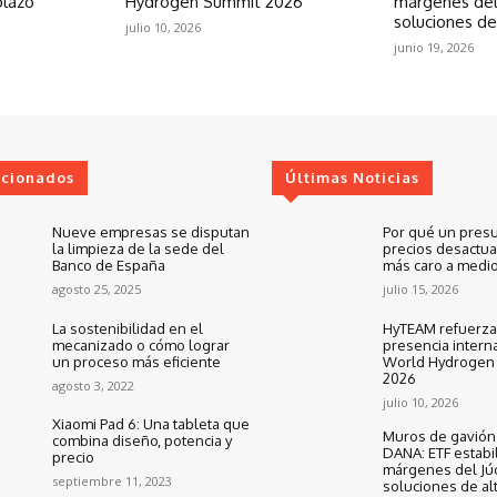
plazo
Hydrogen Summit 2026
márgenes del
soluciones de
julio 10, 2026
junio 19, 2026
ccionados
Últimas Noticias
Nueve empresas se disputan
Por qué un pres
la limpieza de la sede del
precios desactua
Banco de España
más caro a medio
agosto 25, 2025
julio 15, 2026
La sostenibilidad en el
HyTEAM refuerza
mecanizado o cómo lograr
presencia interna
un proceso más eficiente
World Hydrogen
2026
agosto 3, 2022
julio 10, 2026
Xiaomi Pad 6: Una tableta que
Muros de gavión 
combina diseño, potencia y
DANA: ETF estabil
precio
márgenes del Jú
septiembre 11, 2023
soluciones de al