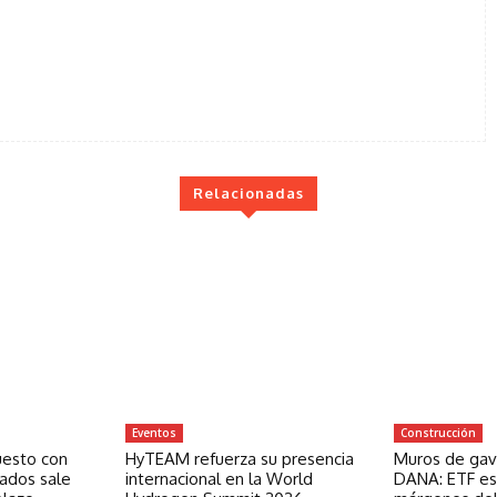
Relacionadas
Eventos
Construcción
uesto con
HyTEAM refuerza su presencia
Muros de gavi
zados sale
internacional en la World
DANA: ETF est