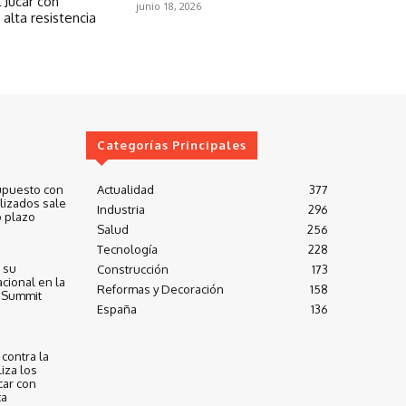
 Júcar con
junio 18, 2026
 alta resistencia
Categorías Principales
upuesto con
Actualidad
377
lizados sale
Industria
296
 plazo
Salud
256
Tecnología
228
 su
Construcción
173
cional en la
Reformas y Decoración
158
 Summit
España
136
contra la
iza los
car con
ta