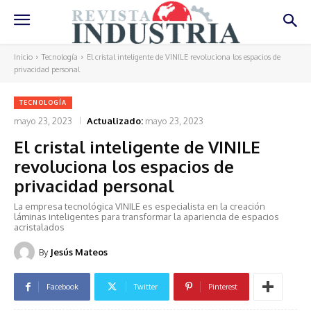
Inicio
Tecnología
El cristal inteligente de VINILE revoluciona los espacios de
privacidad personal
TECNOLOGÍA
mayo 23, 2023
Actualizado:
mayo 23, 2023
El cristal inteligente de VINILE
revoluciona los espacios de
privacidad personal
La empresa tecnológica VINILE es especialista en la creación
láminas inteligentes para transformar la apariencia de espacios
acristalados
By
Jesús Mateos
Facebook
Twitter
Pinterest