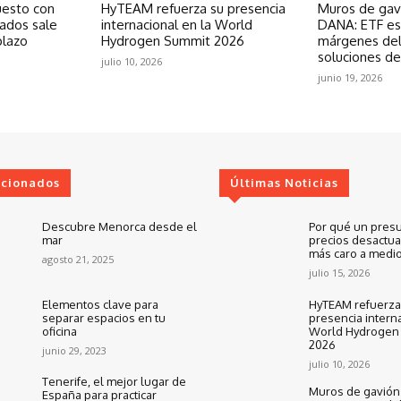
uesto con
HyTEAM refuerza su presencia
Muros de gavi
zados sale
internacional en la World
DANA: ETF est
plazo
Hydrogen Summit 2026
márgenes del
soluciones de
julio 10, 2026
junio 19, 2026
ccionados
Últimas Noticias
Descubre Menorca desde el
Por qué un pres
mar
precios desactua
más caro a medio
agosto 21, 2025
julio 15, 2026
Elementos clave para
HyTEAM refuerza
separar espacios en tu
presencia interna
oficina
World Hydrogen
2026
junio 29, 2023
julio 10, 2026
Tenerife, el mejor lugar de
Muros de gavión 
España para practicar