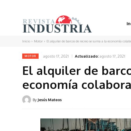
In
Inicio
Motor
El alquiler de barcos de recreo se suma a la economía colab
agosto 17, 2021
Actualizado:
agosto 17, 2021
MOTOR
El alquiler de barc
economía colabora
By
Jesús Mateos