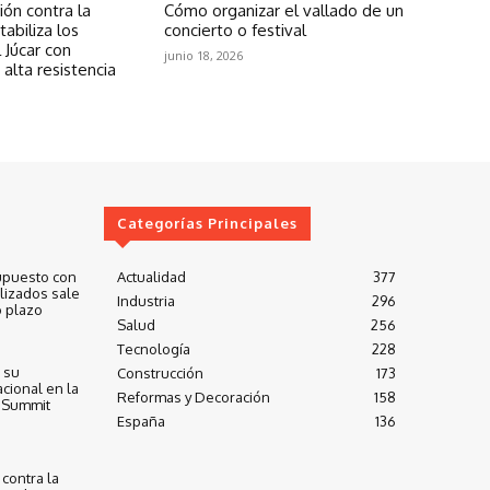
ón contra la
Cómo organizar el vallado de un
abiliza los
concierto o festival
 Júcar con
junio 18, 2026
 alta resistencia
Categorías Principales
upuesto con
Actualidad
377
lizados sale
Industria
296
 plazo
Salud
256
Tecnología
228
 su
Construcción
173
cional en la
Reformas y Decoración
158
 Summit
España
136
contra la