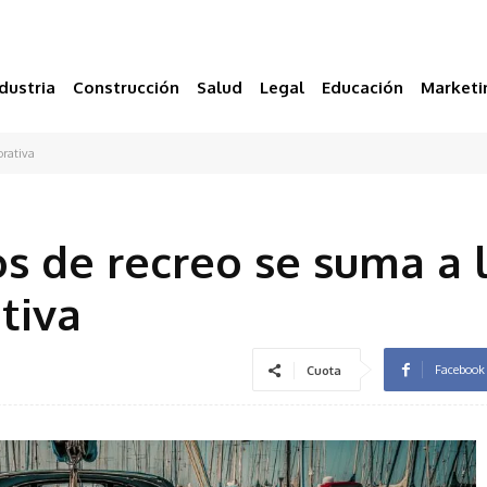
dustria
Construcción
Salud
Legal
Educación
Marketi
orativa
os de recreo se suma a 
tiva
Facebook
Cuota