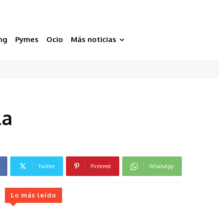
ng
Pymes
Ocio
Más noticias
la
Twitter
Pinterest
WhatsApp
Lo más leído