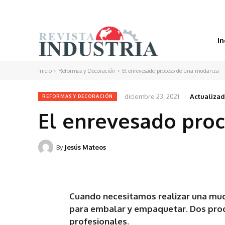
In
Inicio
Reformas y Decoración
El enrevesado proceso de una mudanza
diciembre 23, 2021
Actualizad
REFORMAS Y DECORACIÓN
El enrevesado pro
By
Jesús Mateos
Cuando necesitamos realizar una mud
para embalar y empaquetar. Dos proc
profesionales.