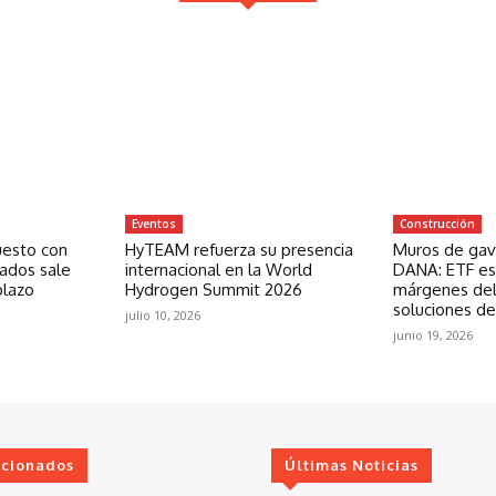
Eventos
Construcción
uesto con
HyTEAM refuerza su presencia
Muros de gavi
zados sale
internacional en la World
DANA: ETF est
plazo
Hydrogen Summit 2026
márgenes del
soluciones de
julio 10, 2026
junio 19, 2026
ccionados
Últimas Noticias