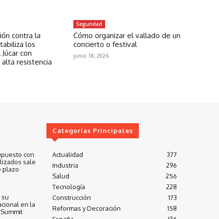
Seguridad
ón contra la
Cómo organizar el vallado de un
abiliza los
concierto o festival
 Júcar con
junio 18, 2026
 alta resistencia
Categorías Principales
upuesto con
Actualidad
377
lizados sale
Industria
296
 plazo
Salud
256
Tecnología
228
 su
Construcción
173
cional en la
Reformas y Decoración
158
 Summit