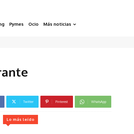
ng
Pymes
Ocio
Más noticias
rante
Twitter
Pinterest
WhatsApp
Lo más leído