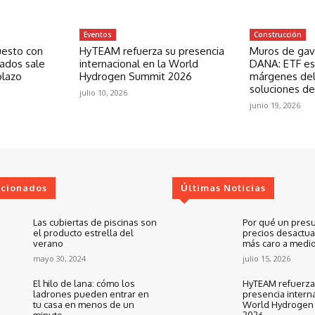
Eventos
Construcción
uesto con
HyTEAM refuerza su presencia
Muros de gavi
zados sale
internacional en la World
DANA: ETF est
plazo
Hydrogen Summit 2026
márgenes del
soluciones de
julio 10, 2026
junio 19, 2026
ccionados
Últimas Noticias
Las cubiertas de piscinas son
Por qué un pres
el producto estrella del
precios desactua
verano
más caro a medio
mayo 30, 2024
julio 15, 2026
El hilo de lana: cómo los
HyTEAM refuerza
ladrones pueden entrar en
presencia interna
tu casa en menos de un
World Hydrogen
minuto
2026