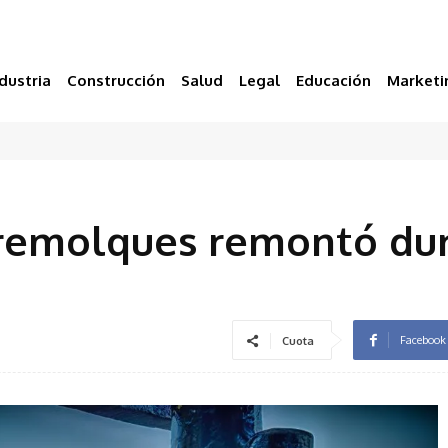
dustria
Construcción
Salud
Legal
Educación
Marketi
 remolques remontó du
Facebook
Cuota