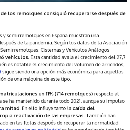
r de los remolques consiguió recuperarse después de
.
s y semirremolques en España muestran una
después de la pandemia. Según los datos de la Asociación
 Semirremolques, Cisternas y Vehículos Análogos
86 vehículos
. Esta cantidad avala el crecimiento del 27,7
ién es notable el crecimiento del volumen de arriendos,
d
sigue siendo una opción más económica para aquellos
ión de una máquina de este tipo.
 matriculaciones un 11% (714 remolques)
respecto al
a se ha mantenido durante todo 2021, aunque su impulso
ra mitad
. En ello influye tanto la
caída del
ropia reactivación de las empresas.
También han
izado en las flotas después de recuperar la normalidad.
ler de remolques en Madrid
se ha popularizado también