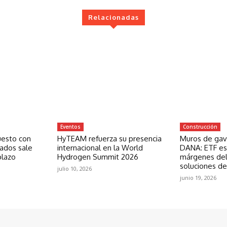
Relacionadas
Eventos
Construcción
uesto con
HyTEAM refuerza su presencia
Muros de gavi
zados sale
internacional en la World
DANA: ETF est
plazo
Hydrogen Summit 2026
márgenes del
soluciones de
julio 10, 2026
junio 19, 2026