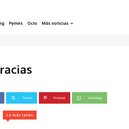
ng
Pymes
Ocio
Más noticias
racias
Twitter
Pinterest
WhatsApp
Lo más leído