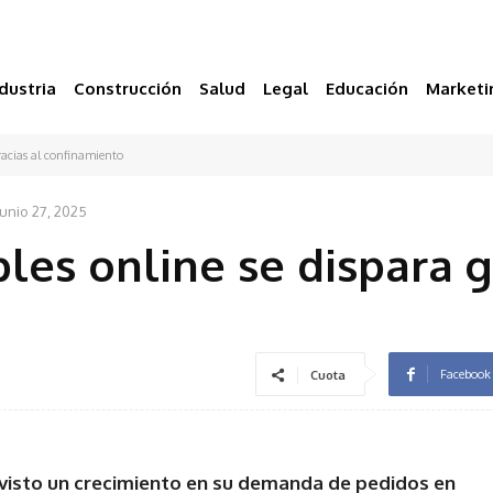
dustria
Construcción
Salud
Legal
Educación
Marketi
racias al confinamiento
junio 27, 2025
es online se dispara g
Facebook
Cuota
 visto un crecimiento en su demanda de pedidos en