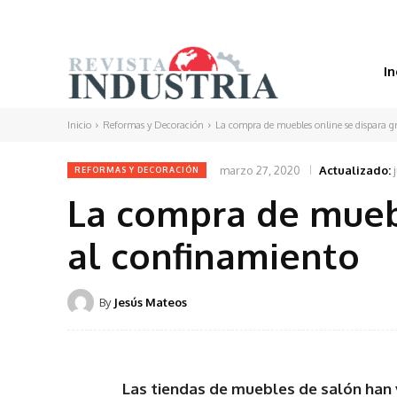
In
Inicio
Reformas y Decoración
La compra de muebles online se dispara g
marzo 27, 2020
Actualizado:
REFORMAS Y DECORACIÓN
La compra de muebl
al confinamiento
By
Jesús Mateos
Las tiendas de muebles de salón han