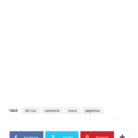
TAGS
Art Car
carrocería
Lexus
pegatinas
Facebook
Twitter
Pinterest