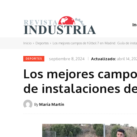
In
Inicio
Deportes
Los mejores campos de fútbol 7 en Madrid: Guía de instal
septiembre 8, 2024
Actualizado:
abril 14, 2
DEPORTES
Los mejores campos
de instalaciones d
By
María Martín