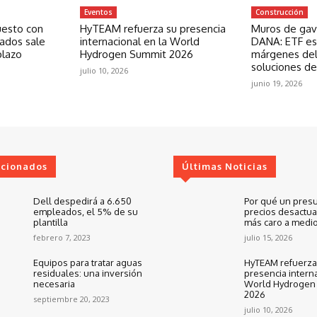
Eventos
Construcción
uesto con
HyTEAM refuerza su presencia
Muros de gavi
zados sale
internacional en la World
DANA: ETF est
plazo
Hydrogen Summit 2026
márgenes del
soluciones de
julio 10, 2026
junio 19, 2026
ccionados
Últimas Noticias
Dell despedirá a 6.650
Por qué un pres
empleados, el 5% de su
precios desactua
plantilla
más caro a medio
febrero 7, 2023
julio 15, 2026
Equipos para tratar aguas
HyTEAM refuerza
residuales: una inversión
presencia interna
necesaria
World Hydrogen
2026
septiembre 20, 2023
julio 10, 2026