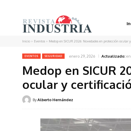
In
Inicio
Eventos
Medop en SICUR 2026: Novedades en protección ocular y c
enero 29, 2026
Actualizado:
en
EVENTOS
SEGURIDAD
Medop en SICUR 20
ocular y certificaci
By
Alberto Hernández