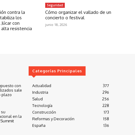
Seguridad
ón contra la
Cómo organizar el vallado de un
abiliza los
concierto o festival
 Júcar con
junio 18, 2026
 alta resistencia
Categorías Principales
upuesto con
Actualidad
377
lizados sale
Industria
296
 plazo
Salud
256
Tecnología
228
 su
Construcción
173
cional en la
Reformas y Decoración
158
 Summit
España
136