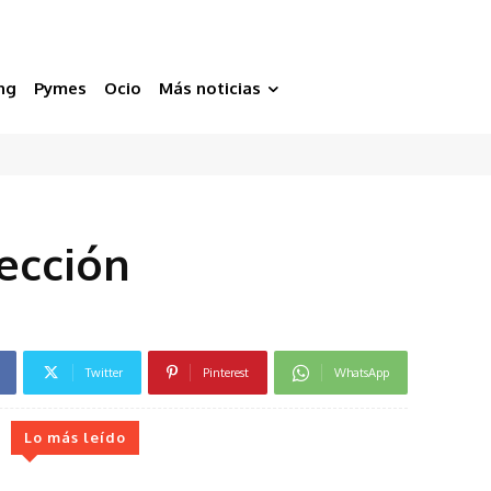
ng
Pymes
Ocio
Más noticias
ección
Twitter
Pinterest
WhatsApp
Lo más leído