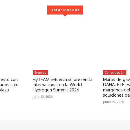
Relacionadas
Eventos
Construcción
uesto con
HyTEAM refuerza su presencia
Muros de gavi
zados sale
internacional en la World
DANA: ETF est
plazo
Hydrogen Summit 2026
márgenes del
soluciones de
julio 10, 2026
junio 19, 2026