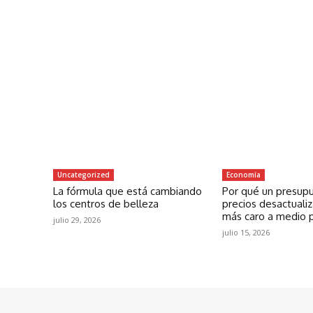
Uncategorized
Economía
La fórmula que está cambiando
Por qué un presup
los centros de belleza
precios desactuali
más caro a medio 
julio 29, 2026
julio 15, 2026