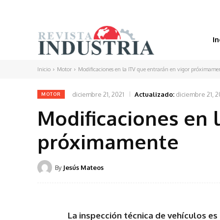
In
Inicio
Motor
Modificaciones en la ITV que entrarán en vigor próximame
diciembre 21, 2021
Actualizado:
diciembre 21, 2
MOTOR
Modificaciones en l
próximamente
By
Jesús Mateos
La inspección técnica de vehículos es