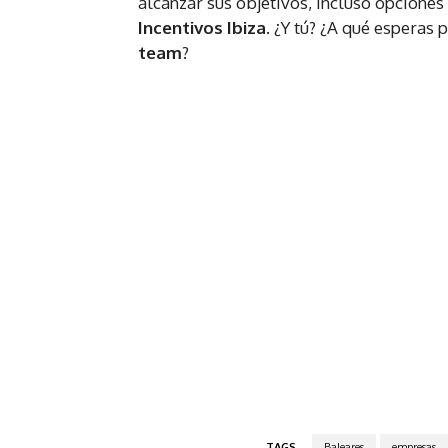
alcanzar sus objetivos, incluso opciones
Incentivos Ibiza
. ¿Y tú? ¿A qué esperas 
team
?
TAGS
Baleares
empresas