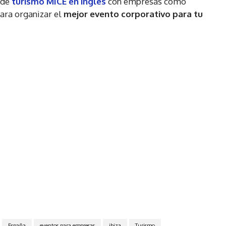
 de
turismo MICE en inglés
con empresas como
para organizar el
mejor evento corporativo para tu
España
eventos para empresas
ibiza
Turismo