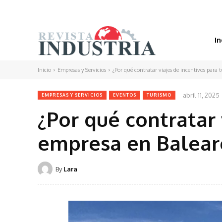
In
Inicio
Empresas y Servicios
¿Por qué contratar viajes de incentivos para 
abril 11, 2025
EMPRESAS Y SERVICIOS
EVENTOS
TURISMO
¿Por qué contratar 
empresa en Balear
By
Lara