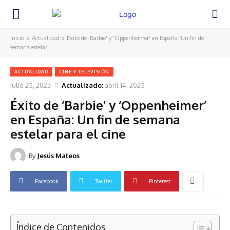
Inicio
Actualidad
Éxito de 'Barbie' y 'Oppenheimer' en España: Un fin de
semana estelar...
ACTUALIDAD
CINE Y TELEVISIÓN
julio 25, 2023
Actualizado:
abril 14, 2025
Éxito de ‘Barbie’ y ‘Oppenheimer’
en España: Un fin de semana
estelar para el cine
By
Jesús Mateos
Facebook
Twitter
Pinterest
Índice de Contenidos