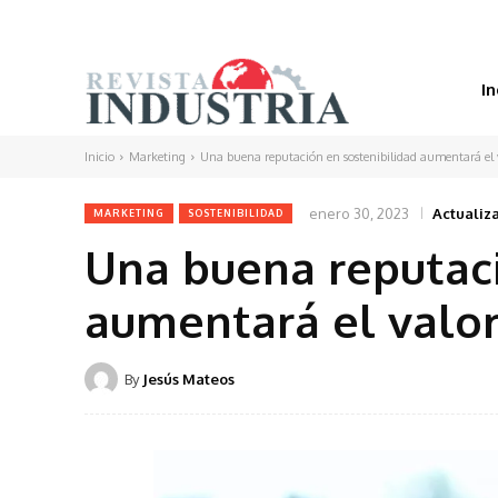
In
Inicio
Marketing
Una buena reputación en sostenibilidad aumentará el
enero 30, 2023
Actualiz
MARKETING
SOSTENIBILIDAD
Una buena reputaci
aumentará el valo
By
Jesús Mateos