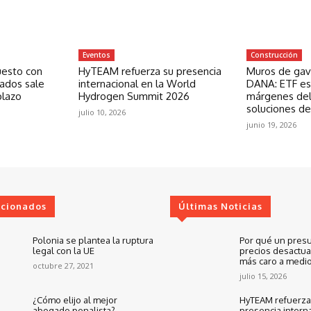
Eventos
Construcción
uesto con
HyTEAM refuerza su presencia
Muros de gavi
zados sale
internacional en la World
DANA: ETF est
plazo
Hydrogen Summit 2026
márgenes del
soluciones de
julio 10, 2026
junio 19, 2026
ccionados
Últimas Noticias
Polonia se plantea la ruptura
Por qué un pres
legal con la UE
precios desactua
más caro a medio
octubre 27, 2021
julio 15, 2026
¿Cómo elijo al mejor
HyTEAM refuerza
abogado penalista?
presencia interna