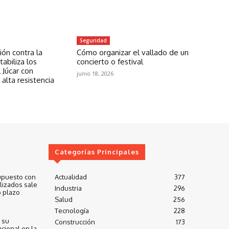
Seguridad
ón contra la
Cómo organizar el vallado de un
abiliza los
concierto o festival
 Júcar con
junio 18, 2026
 alta resistencia
Categorías Principales
upuesto con
Actualidad
377
lizados sale
Industria
296
 plazo
Salud
256
Tecnología
228
 su
Construcción
173
cional en la