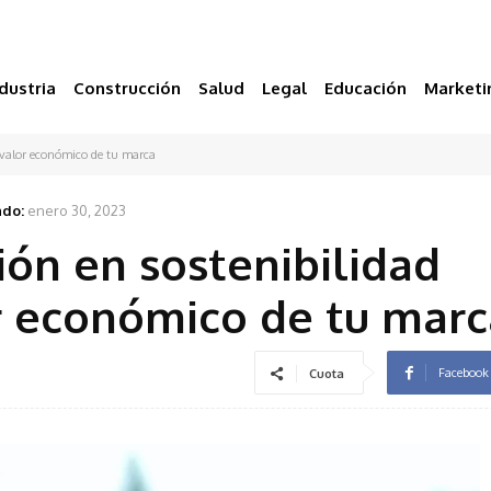
dustria
Construcción
Salud
Legal
Educación
Marketi
 valor económico de tu marca
ado:
enero 30, 2023
ón en sostenibilidad
r económico de tu marc
Facebook
Cuota