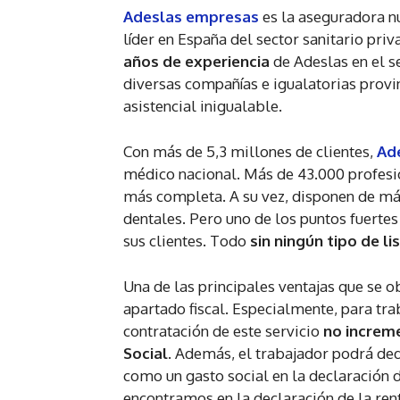
Adeslas empresas
es la aseguradora nú
líder en España del sector sanitario pri
años de experiencia
de Adeslas en el s
diversas compañías e igualatorias provi
asistencial inigualable.
Con más de 5,3 millones de clientes,
Ad
médico nacional. Más de 43.000 profesio
más completa. A su vez, disponen de más
dentales. Pero uno de los puntos fuertes
sus clientes. Todo
sin ningún tipo de li
Una de las principales ventajas que se o
apartado fiscal. Especialmente, para tr
contratación de este servicio
no increme
Social
. Además, el trabajador podrá ded
como un gasto social en la declaración d
encontramos en la declaración de la ren