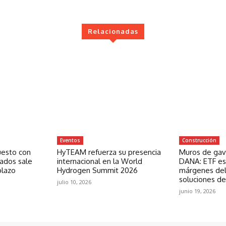
Relacionadas
Eventos
Construcción
uesto con
HyTEAM refuerza su presencia
Muros de gavi
zados sale
internacional en la World
DANA: ETF est
plazo
Hydrogen Summit 2026
márgenes del
soluciones de
julio 10, 2026
junio 19, 2026