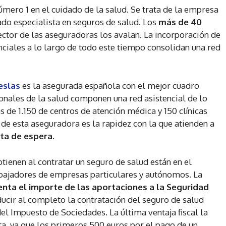
mero 1 en el cuidado de la salud. Se trata de la empresa
vado especialista en seguros de salud. Los
más de 40
ector de las aseguradoras los avalan. La incorporación de
nciales a lo largo de todo este tiempo consolidan una red
eslas
es la asegurada española con el mejor cuadro
nales de la salud componen una red asistencial de lo
 de 1.150 de centros de atención médica y 150 clínicas
 de esta aseguradora es la rapidez con la que atienden a
sta de espera
.
btienen al contratar un seguro de salud están en el
abajadores de empresas particulares y autónomos. La
nta el importe de las aportaciones a la Seguridad
ucir al completo la contratación del seguro de salud
el Impuesto de Sociedades. La última ventaja fiscal la
ta, ya que los primeros 500 euros por el pago de un