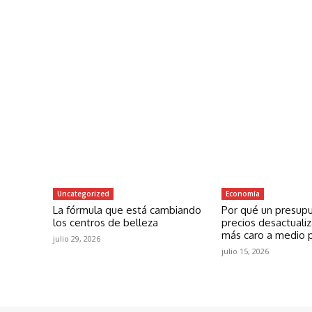
Uncategorized
Economía
La fórmula que está cambiando
Por qué un presup
los centros de belleza
precios desactuali
más caro a medio 
julio 29, 2026
julio 15, 2026