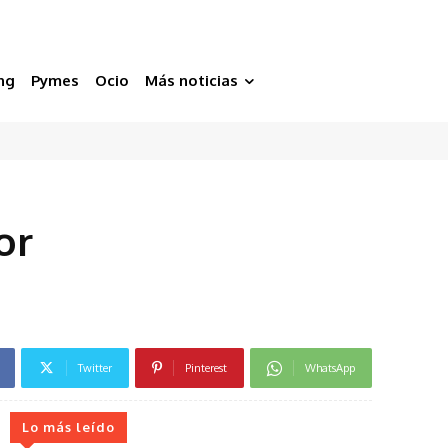
ng
Pymes
Ocio
Más noticias
or
Twitter
Pinterest
WhatsApp
Lo más leído