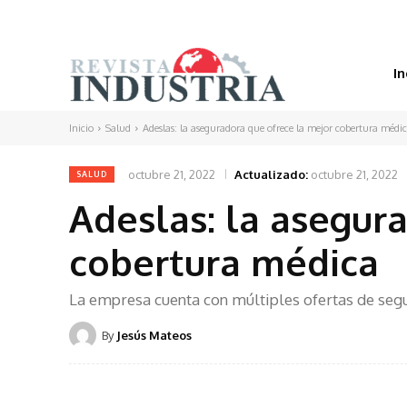
In
Inicio
Salud
Adeslas: la aseguradora que ofrece la mejor cobertura médi
octubre 21, 2022
Actualizado:
octubre 21, 2022
SALUD
Adeslas: la asegur
cobertura médica
La empresa cuenta con múltiples ofertas de se
By
Jesús Mateos