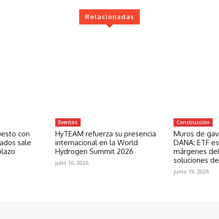
Relacionadas
Eventos
Construcción
uesto con
HyTEAM refuerza su presencia
Muros de gavi
zados sale
internacional en la World
DANA: ETF est
plazo
Hydrogen Summit 2026
márgenes del
soluciones de
julio 10, 2026
junio 19, 2026