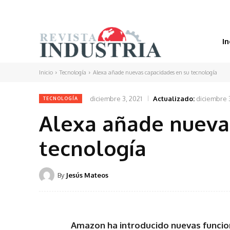
In
Inicio
Tecnología
Alexa añade nuevas capacidades en su tecnología
diciembre 3, 2021
Actualizado:
diciembre 3
TECNOLOGÍA
Alexa añade nueva
tecnología
By
Jesús Mateos
Amazon ha introducido nuevas funcion