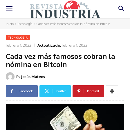
Inicio
Tecnología
Cada vez más famosos cobran la nómina en Bitcoin
TECNOLOGÍA
febrero 1, 2022
Actualizado:
febrero 1, 2022
Cada vez más famosos cobran la
nómina en Bitcoin
By
Jesús Mateos
Facebook
Twitter
Pinterest