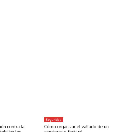
Seguridad
ón contra la
Cómo organizar el vallado de un
abiliza los
concierto o festival