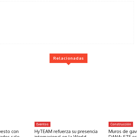
Relacionadas
Eventos
Construcción
uesto con
HyTEAM refuerza su presencia
Muros de gavi
zados sale
internacional en la World
DANA: ETF est