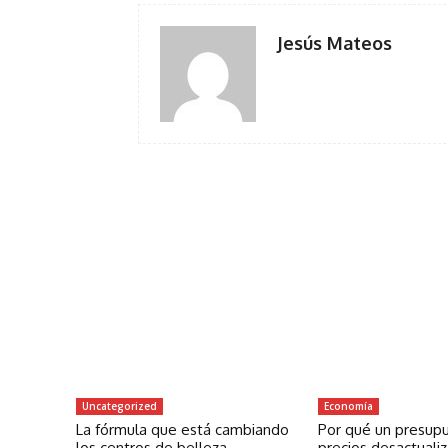
Jesús Mateos
Uncategorized
Economía
La fórmula que está cambiando
Por qué un presup
los centros de belleza
precios desactuali