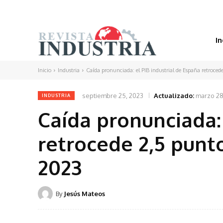
In
Inicio
Industria
Caída pronunciada: el PIB industrial de España retrocede
septiembre 25, 2023
Actualizado:
marzo 28
INDUSTRIA
Caída pronunciada: 
retrocede 2,5 punt
2023
By
Jesús Mateos