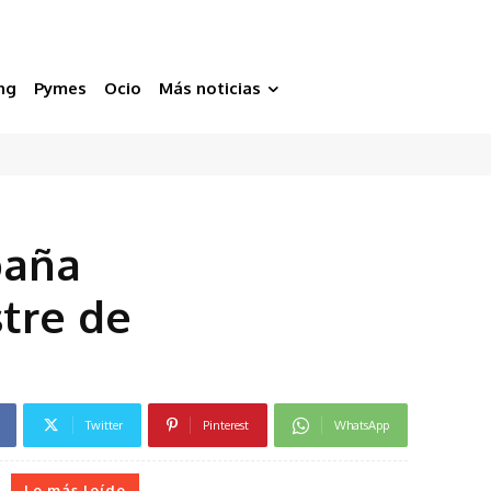
ng
Pymes
Ocio
Más noticias
paña
tre de
Twitter
Pinterest
WhatsApp
Lo más leído