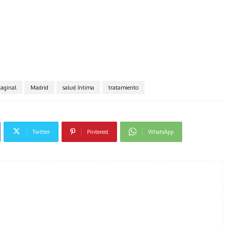
vaginal
Madrid
salud íntima
tratamiento
Twitter
Pinterest
WhatsApp