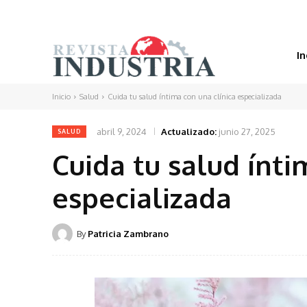
In
Inicio
Salud
Cuida tu salud íntima con una clínica especializada
abril 9, 2024
Actualizado:
junio 27, 2025
SALUD
Cuida tu salud ínti
especializada
By
Patricia Zambrano