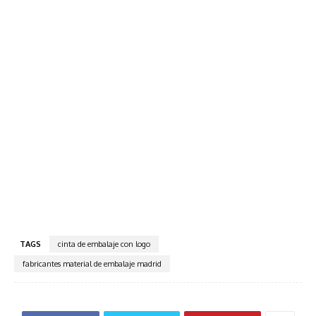
TAGS
cinta de embalaje con logo
fabricantes material de embalaje madrid