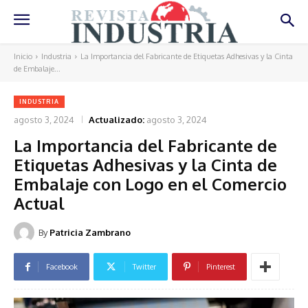
Inicio
Industria
La Importancia del Fabricante de Etiquetas Adhesivas y la Cinta
de Embalaje...
INDUSTRIA
agosto 3, 2024
Actualizado:
agosto 3, 2024
La Importancia del Fabricante de
Etiquetas Adhesivas y la Cinta de
Embalaje con Logo en el Comercio
Actual
By
Patricia Zambrano
Facebook
Twitter
Pinterest