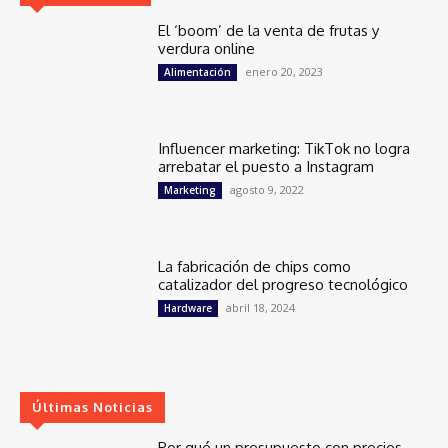
El ‘boom’ de la venta de frutas y
verdura online
enero 20, 2023
Alimentación
Influencer marketing: TikTok no logra
arrebatar el puesto a Instagram
agosto 9, 2022
Marketing
La fabricación de chips como
catalizador del progreso tecnológico
abril 18, 2024
Hardware
Últimas Noticias
Por qué un presupuesto con precios