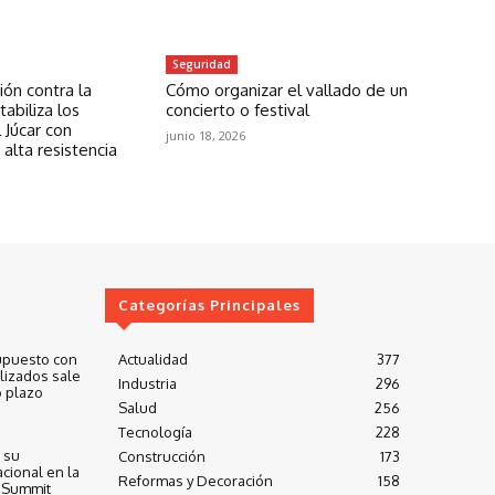
Seguridad
ón contra la
Cómo organizar el vallado de un
abiliza los
concierto o festival
 Júcar con
junio 18, 2026
 alta resistencia
Categorías Principales
upuesto con
Actualidad
377
lizados sale
Industria
296
 plazo
Salud
256
Tecnología
228
 su
Construcción
173
cional en la
Reformas y Decoración
158
 Summit