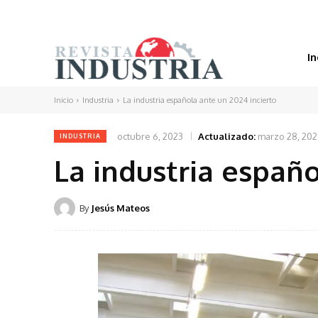
In
Inicio
Industria
La industria española ante un 2024 incierto
octubre 6, 2023
Actualizado:
marzo 28, 20
INDUSTRIA
La industria españo
By
Jesús Mateos