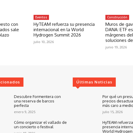
Eventos
Construcción
uesto con
HyTEAM refuerza su presencia
Muros de gavi
zados sale
internacional en la World
DANA: ETF est
plazo
Hydrogen Summit 2026
márgenes del
soluciones de
julio 10, 2026
junio 19, 2026
ccionados
Últimas Noticias
Descubre Formentera con
Por qué un pres
una reserva de barcos
precios desactua
perfecta
más caro a medio
enero 9, 2025
julio 15, 2026
Cómo organizar el vallado de
HyTEAM refuerza
un concierto o festival
presencia interna
World Hydrogen