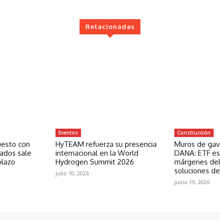
Relacionadas
Eventos
Construcción
uesto con
HyTEAM refuerza su presencia
Muros de gavi
zados sale
internacional en la World
DANA: ETF est
plazo
Hydrogen Summit 2026
márgenes del
soluciones de
julio 10, 2026
junio 19, 2026