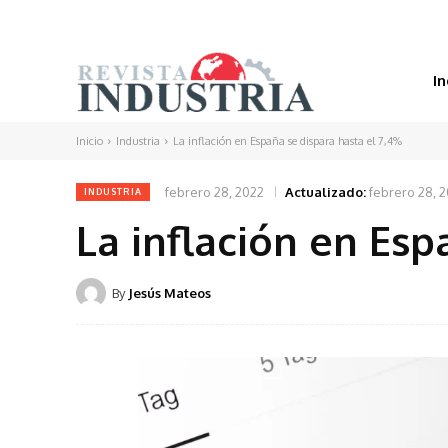
In
Inicio
Industria
La inflación en España se dispara hasta el 7,4%
febrero 28, 2022
Actualizado:
febrero 28, 
INDUSTRIA
La inflación en Esp
By
Jesús Mateos