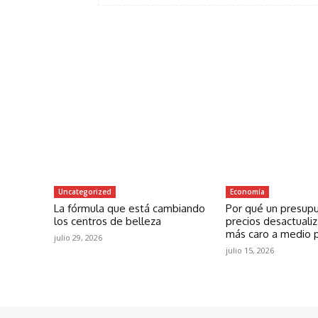
Uncategorized
Economía
La fórmula que está cambiando
Por qué un presup
los centros de belleza
precios desactuali
más caro a medio 
julio 29, 2026
julio 15, 2026