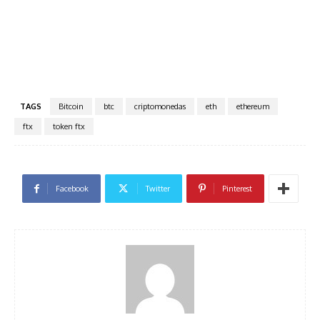
TAGS
Bitcoin
btc
criptomonedas
eth
ethereum
ftx
token ftx
Facebook
Twitter
Pinterest