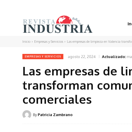
In
Inicio
Empresas y Servicios
Las empresas de limpieza en Valencia transf
agosto 22, 2024
Actualizado:
ma
EMPRESAS Y SERVICIOS
Las empresas de li
transforman comun
comerciales
By
Patricia Zambrano