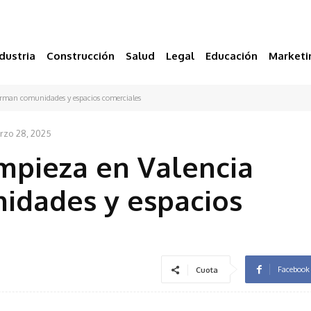
dustria
Construcción
Salud
Legal
Educación
Marketi
orman comunidades y espacios comerciales
rzo 28, 2025
mpieza en Valencia
idades y espacios
Facebook
Cuota