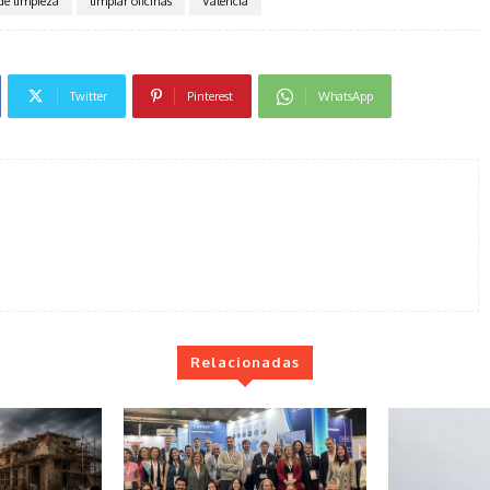
de limpieza
limpiar oficinas
Valencia
Twitter
Pinterest
WhatsApp
Relacionadas