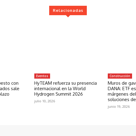
Relacionadas
Eventos
Construcción
uesto con
HyTEAM refuerza su presencia
Muros de gavi
zados sale
internacional en la World
DANA: ETF est
plazo
Hydrogen Summit 2026
márgenes del
soluciones de
julio 10, 2026
junio 19, 2026