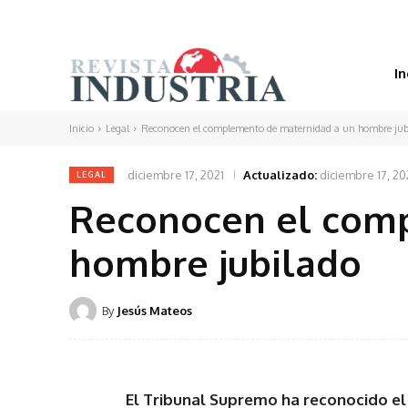
In
Inicio
Legal
Reconocen el complemento de maternidad a un hombre jub
diciembre 17, 2021
Actualizado:
diciembre 17, 20
LEGAL
Reconocen el com
hombre jubilado
By
Jesús Mateos
El Tribunal Supremo ha reconocido e