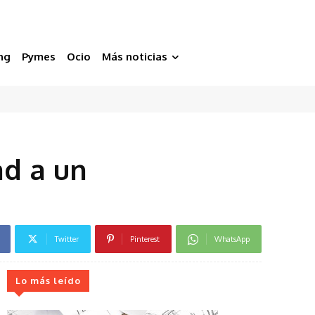
ng
Pymes
Ocio
Más noticias
d a un
Twitter
Pinterest
WhatsApp
Lo más leído