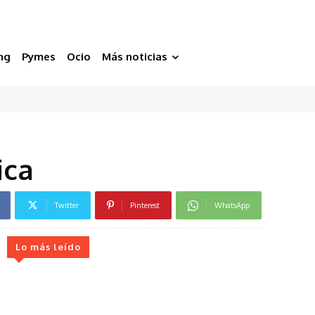
ng
Pymes
Ocio
Más noticias
ica
Twitter
Pinterest
WhatsApp
Lo más leído