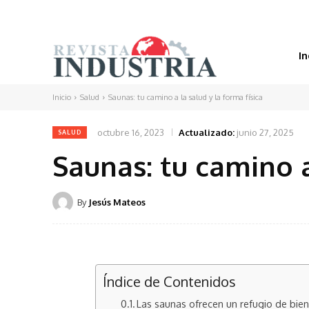
In
Inicio
Salud
Saunas: tu camino a la salud y la forma física
octubre 16, 2023
Actualizado:
junio 27, 2025
SALUD
Saunas: tu camino a
By
Jesús Mateos
Índice de Contenidos
Las saunas ofrecen un refugio de bien