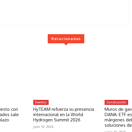
Relacionadas
Eventos
Construcción
uesto con
HyTEAM refuerza su presencia
Muros de gavi
zados sale
internacional en la World
DANA: ETF est
plazo
Hydrogen Summit 2026
márgenes del
soluciones de
julio 10, 2026
junio 19, 2026