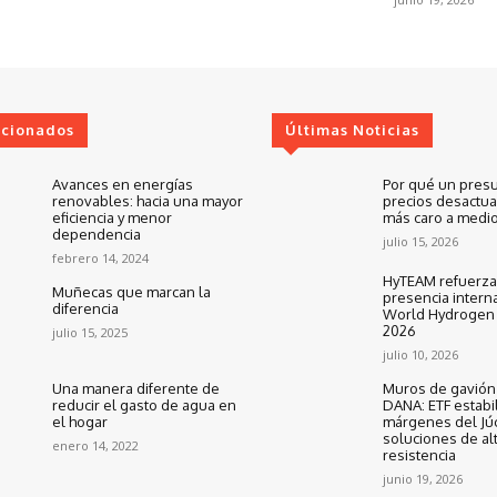
ccionados
Últimas Noticias
Avances en energías
Por qué un pres
renovables: hacia una mayor
precios desactua
eficiencia y menor
más caro a medio
dependencia
julio 15, 2026
febrero 14, 2024
HyTEAM refuerza
Muñecas que marcan la
presencia interna
diferencia
World Hydrogen
2026
julio 15, 2025
julio 10, 2026
Una manera diferente de
Muros de gavión 
reducir el gasto de agua en
DANA: ETF estabil
el hogar
márgenes del Jú
soluciones de al
enero 14, 2022
resistencia
junio 19, 2026