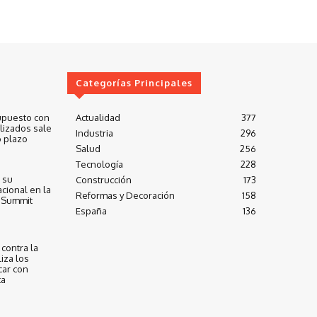
Categorías Principales
upuesto con
Actualidad
377
lizados sale
Industria
296
 plazo
Salud
256
Tecnología
228
 su
Construcción
173
cional en la
Reformas y Decoración
158
 Summit
España
136
contra la
iza los
car con
ta