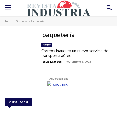
Inicio
Etiquetas
Paquetería
paquetería
Motor
Correos inaugura un nuevo servicio de
transporte aéreo
Jesús Mateos
-
noviembre 8, 2023
- Advertisement -
Must Read