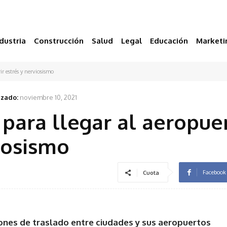
dustria
Construcción
Salud
Legal
Educación
Marketi
ir estrés y nerviosismo
izado:
noviembre 10, 2021
para llegar al aeropuer
viosismo
Facebook
Cuota
iones de traslado entre ciudades y sus aeropuertos