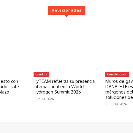
Relacionadas
Eventos
Construcción
uesto con
HyTEAM refuerza su presencia
Muros de gavi
zados sale
internacional en la World
DANA: ETF est
plazo
Hydrogen Summit 2026
márgenes del
soluciones de
julio 10, 2026
junio 19, 2026