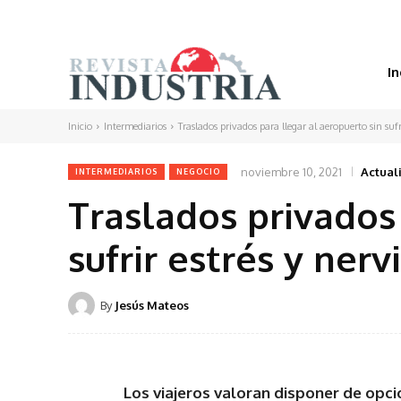
In
Inicio
Intermediarios
Traslados privados para llegar al aeropuerto sin sufr
noviembre 10, 2021
Actual
INTERMEDIARIOS
NEGOCIO
Traslados privados 
sufrir estrés y ner
By
Jesús Mateos
Los viajeros valoran disponer de opc