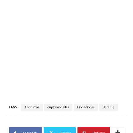
TAGS
Anónimas
criptomonedas
Donaciones
Ucrania
Facebook
Twitter
Pinterest