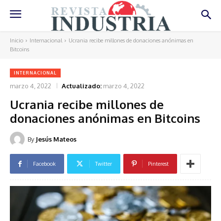
Inicio
Internacional
Ucrania recibe millones de donaciones anónimas en
Bitcoins
INTERNACIONAL
marzo 4, 2022
Actualizado:
marzo 4, 2022
Ucrania recibe millones de
donaciones anónimas en Bitcoins
By
Jesús Mateos
Facebook
Twitter
Pinterest