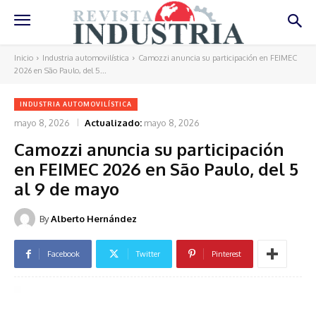
Inicio
Industria automovilística
Camozzi anuncia su participación en FEIMEC
2026 en São Paulo, del 5...
INDUSTRIA AUTOMOVILÍSTICA
mayo 8, 2026
Actualizado:
mayo 8, 2026
Camozzi anuncia su participación
en FEIMEC 2026 en São Paulo, del 5
al 9 de mayo
By
Alberto Hernández
Facebook
Twitter
Pinterest