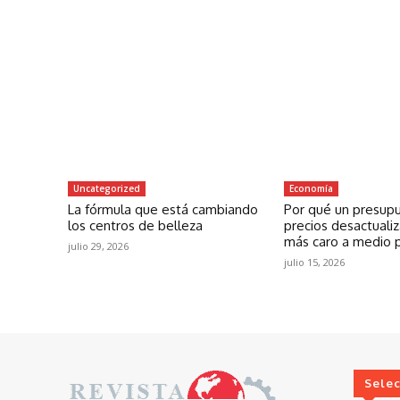
Uncategorized
Economía
La fórmula que está cambiando
Por qué un presup
los centros de belleza
precios desactuali
más caro a medio 
julio 29, 2026
julio 15, 2026
Sele