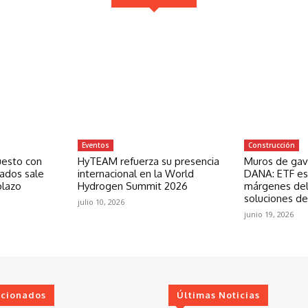
Eventos
Construcción
uesto con
HyTEAM refuerza su presencia
Muros de gavi
zados sale
internacional en la World
DANA: ETF est
plazo
Hydrogen Summit 2026
márgenes del
soluciones de
julio 10, 2026
junio 19, 2026
ccionados
Últimas Noticias