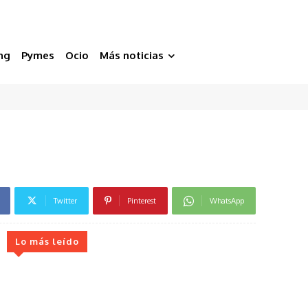
ng
Pymes
Ocio
Más noticias
l
Twitter
Pinterest
WhatsApp
Lo más leído