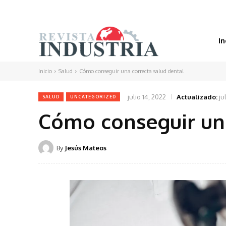
In
Inicio
Salud
Cómo conseguir una correcta salud dental
julio 14, 2022
Actualizado:
ju
SALUD
UNCATEGORIZED
Cómo conseguir una
By
Jesús Mateos