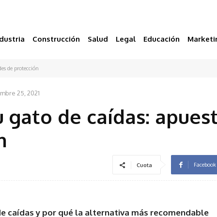
dustria
Construcción
Salud
Legal
Educación
Marketi
des de protección
mbre 25, 2021
 gato de caídas: apues
n
Facebook
Cuota
e caídas y por qué la alternativa más recomendable