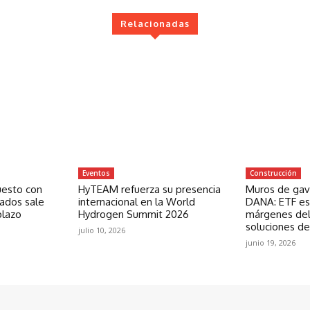
Relacionadas
Eventos
Construcción
uesto con
HyTEAM refuerza su presencia
Muros de gavi
zados sale
internacional en la World
DANA: ETF est
plazo
Hydrogen Summit 2026
márgenes del
soluciones de
julio 10, 2026
junio 19, 2026