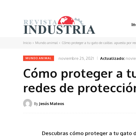
In
Inicio
Mundo animal
Cómo proteger a tu gato de caídas: apuesta por re
noviembre 25, 2021
Actualizado:
novie
MUNDO ANIMAL
Cómo proteger a tu
redes de protecció
By
Jesús Mateos
Descubras cómo proteger a tu gato d