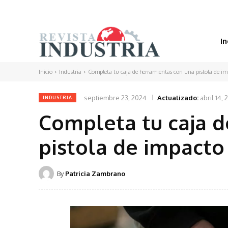
In
Inicio
Industria
Completa tu caja de herramientas con una pistola de i
septiembre 23, 2024
Actualizado:
abril 14,
INDUSTRIA
Completa tu caja d
pistola de impacto
By
Patricia Zambrano