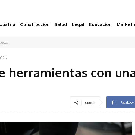
dustria
Construcción
Salud
Legal
Educación
Marketi
mpacto
 2025
e herramientas con un
Facebook
Cuota