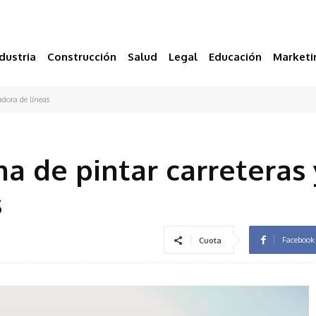
dustria
Construcción
Salud
Legal
Educación
Marketi
adora de líneas
a de pintar carreteras 
s
Facebook
Cuota