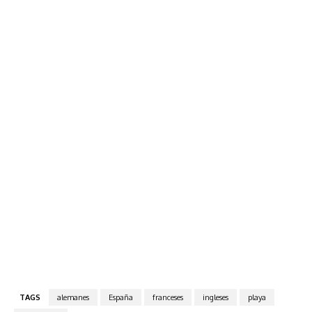
TAGS
alemanes
España
franceses
ingleses
playa