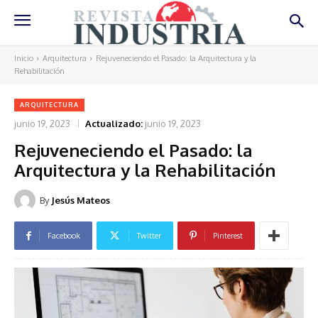
Inicio
Arquitectura
Rejuveneciendo el Pasado: la Arquitectura y la
Rehabilitación
ARQUITECTURA
junio 19, 2023
Actualizado:
junio 19, 2023
Rejuveneciendo el Pasado: la
Arquitectura y la Rehabilitación
By
Jesús Mateos
Facebook
Twitter
Pinterest