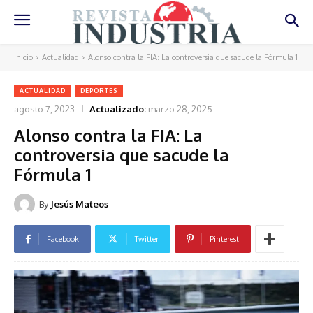
Inicio
Actualidad
Alonso contra la FIA: La controversia que sacude la Fórmula 1
ACTUALIDAD
DEPORTES
agosto 7, 2023
Actualizado:
marzo 28, 2025
Alonso contra la FIA: La
controversia que sacude la
Fórmula 1
By
Jesús Mateos
Facebook
Twitter
Pinterest