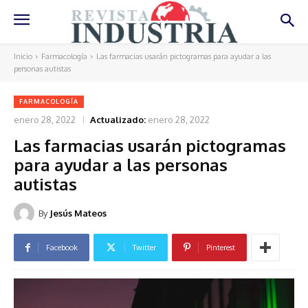
Inicio
Farmacología
Las farmacias usarán pictogramas para ayudar a las
personas autistas
FARMACOLOGÍA
enero 28, 2022
Actualizado:
enero 28, 2022
Las farmacias usarán pictogramas
para ayudar a las personas
autistas
By
Jesús Mateos
Facebook
Twitter
Pinterest