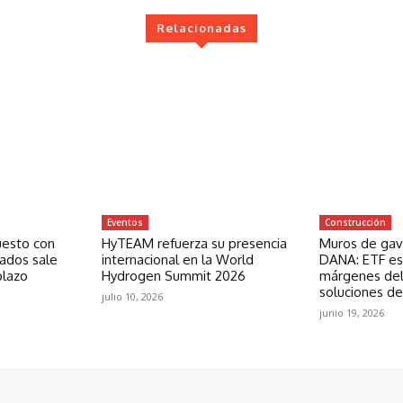
Relacionadas
Eventos
Construcción
uesto con
HyTEAM refuerza su presencia
Muros de gavi
zados sale
internacional en la World
DANA: ETF est
plazo
Hydrogen Summit 2026
márgenes del
soluciones de
julio 10, 2026
junio 19, 2026