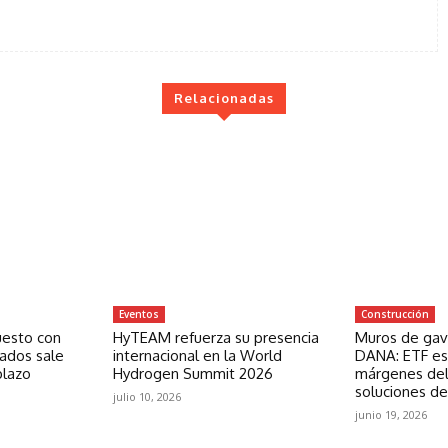
Relacionadas
Eventos
Construcción
uesto con
HyTEAM refuerza su presencia
Muros de gavi
zados sale
internacional en la World
DANA: ETF est
plazo
Hydrogen Summit 2026
márgenes del
soluciones de
julio 10, 2026
junio 19, 2026