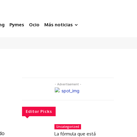
ng
Pymes
Ocio
Más noticias
- Advertisement -
s
Editor Picks
Uncategorized
do
La fórmula que está