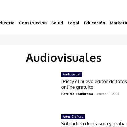
dustria
Construcción
Salud
Legal
Educación
Marketi
Audiovisuales
Audiovisual
iPiccy el nuevo editor de foto
online gratuito
Patricia Zambrano
-
enero 11, 2024
Artes Gráficas
Soldadura de plasma y graba