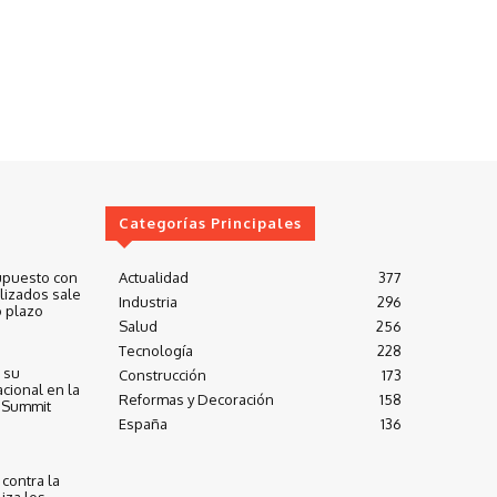
Categorías Principales
upuesto con
Actualidad
377
lizados sale
Industria
296
 plazo
Salud
256
Tecnología
228
 su
Construcción
173
cional en la
Reformas y Decoración
158
 Summit
España
136
contra la