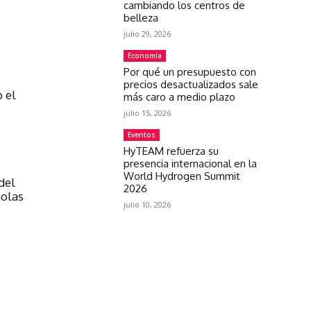
cambiando los centros de
belleza
julio 29, 2026
Economía
Por qué un presupuesto con
precios desactualizados sale
o el
más caro a medio plazo
julio 15, 2026
Eventos
HyTEAM refuerza su
presencia internacional en la
World Hydrogen Summit
del
2026
ñolas
julio 10, 2026