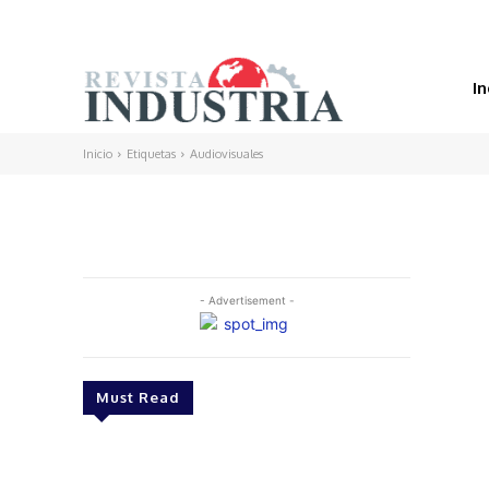
In
Inicio
Etiquetas
Audiovisuales
- Advertisement -
Must Read