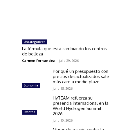
Uncategorized
La fórmula que está cambiando los centros
de belleza
Carmen Fernandez
-
julio 29, 2026
Por qué un presupuesto con
precios desactualizados sale
más caro a medio plazo
Economía
julio 15, 2026
HyTEAM refuerza su
presencia internacional en la
World Hydrogen Summit
Eventos
2026
julio 10, 2026
Muros de gavión contra la