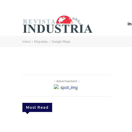
In
Inicio
Etiquetas
Google Maps
- Advertisement -
Must Read