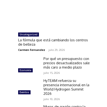
Uncategorized
La fórmula que está cambiando los centros
de belleza
Carmen Fernandez
-
julio 29, 2026
Por qué un presupuesto con
precios desactualizados sale
más caro a medio plazo
Economía
julio 15, 2026
HyTEAM refuerza su
presencia internacional en la
World Hydrogen Summit
Eventos
2026
julio 10, 2026
Muros de gavión contra la