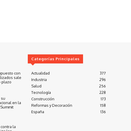
Categorías Principales
upuesto con
Actualidad
377
lizados sale
Industria
296
 plazo
Salud
256
Tecnología
228
 su
Construcción
173
cional en la
Reformas y Decoración
158
 Summit
España
136
contra la