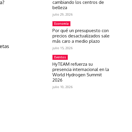
a?
cambiando los centros de
belleza
julio 29, 2026
Economía
Por qué un presupuesto con
precios desactualizados sale
más caro a medio plazo
letas
julio 15, 2026
Eventos
HyTEAM refuerza su
presencia internacional en la
World Hydrogen Summit
2026
julio 10, 2026