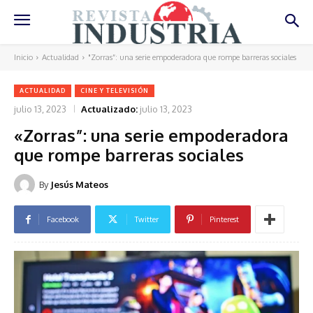
Inicio
Actualidad
"Zorras”: una serie empoderadora que rompe barreras sociales
ACTUALIDAD
CINE Y TELEVISIÓN
julio 13, 2023
Actualizado:
julio 13, 2023
«Zorras”: una serie empoderadora
que rompe barreras sociales
By
Jesús Mateos
Facebook
Twitter
Pinterest