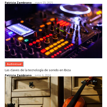
Patricia Zambrano
-
mayo 23, 2025
Audiovisual
Las claves de la tecnología de sonido en Ibiza
Patricia Zambrano
-
junio 6, 2024