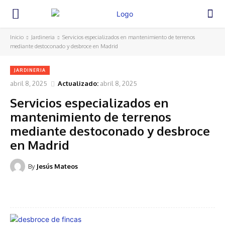
Inicio
Jardineria
Servicios especializados en mantenimiento de terrenos
mediante destoconado y desbroce en Madrid
JARDINERIA
abril 8, 2025
Actualizado:
abril 8, 2025
Servicios especializados en
mantenimiento de terrenos
mediante destoconado y desbroce
en Madrid
By
Jesús Mateos
Facebook
Twitter
Pinterest
WhatsA