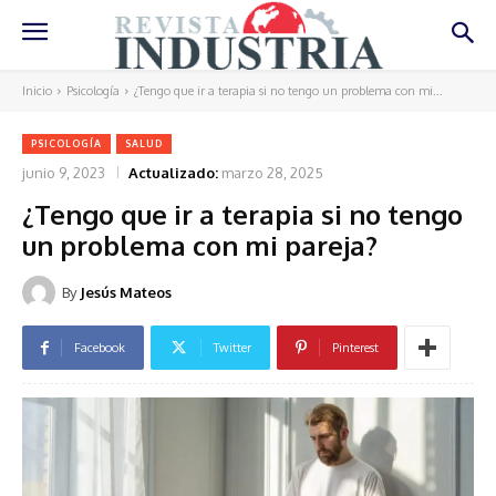
Inicio
Psicología
¿Tengo que ir a terapia si no tengo un problema con mi...
PSICOLOGÍA
SALUD
junio 9, 2023
Actualizado:
marzo 28, 2025
¿Tengo que ir a terapia si no tengo
un problema con mi pareja?
By
Jesús Mateos
Facebook
Twitter
Pinterest