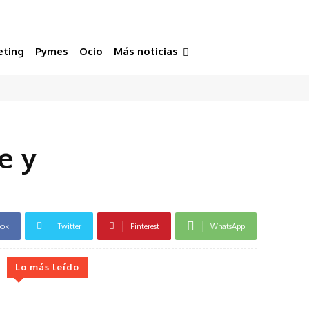
eting
Pymes
Ocio
Más noticias
e y
ook
Twitter
Pinterest
WhatsApp
Lo más leído