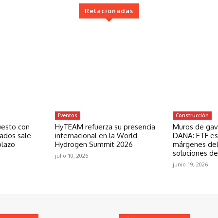
Relacionadas
Eventos
Construcción
uesto con
HyTEAM refuerza su presencia
Muros de gavi
zados sale
internacional en la World
DANA: ETF est
plazo
Hydrogen Summit 2026
márgenes del
soluciones de
julio 10, 2026
junio 19, 2026